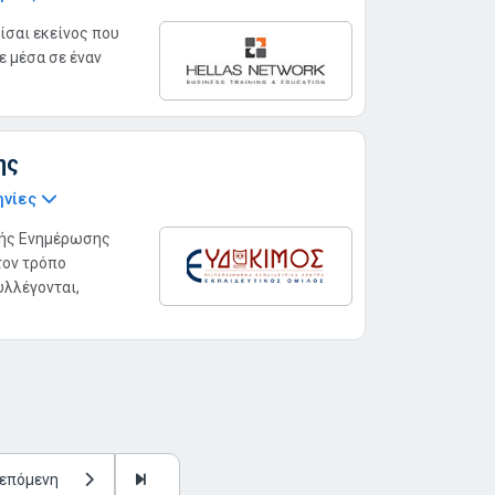
ίσαι εκείνος που
τε μέσα σε έναν
ης
ηνίες
κής Ενημέρωσης
τον τρόπο
λλέγονται,
επόμενη