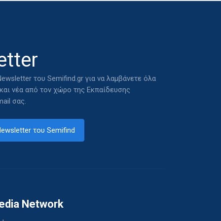
tter
ewsletter του Semifind.gr για να λαμβάνετε όλα
 και νέα από τον χώρο της Εκπαίδευσης
ail σας.
ewsletter του Semifind
edia Network