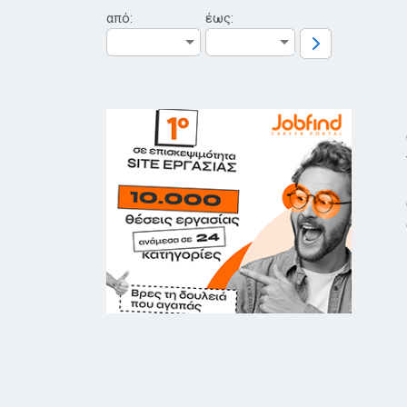
από:
έως: