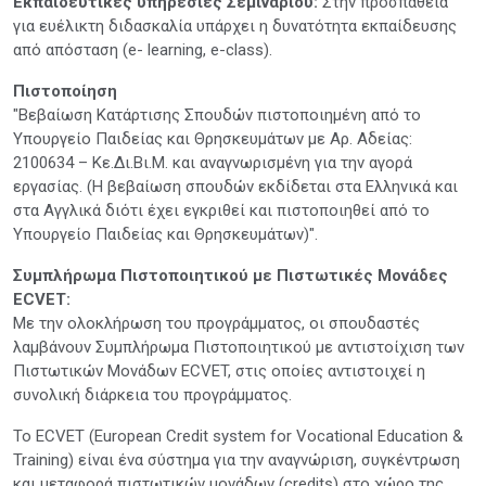
Εκπαιδευτικές υπηρεσίες Σεμιναρίου:
Στην προσπάθεια
για ευέλικτη διδασκαλία υπάρχει η δυνατότητα εκπαίδευσης
από απόσταση (e- learning, e-class).
Πιστοποίηση
"Βεβαίωση Κατάρτισης Σπουδών πιστοποιημένη από το
Υπουργείο Παιδείας και Θρησκευμάτων με Αρ. Αδείας:
2100634 – Κε.Δι.Βι.Μ. και αναγνωρισμένη για την αγορά
εργασίας. (Η βεβαίωση σπουδών εκδίδεται στα Ελληνικά και
στα Αγγλικά διότι έχει εγκριθεί και πιστοποιηθεί από το
Υπουργείο Παιδείας και Θρησκευμάτων)".
Συμπλήρωμα Πιστοποιητικού με Πιστωτικές Μονάδες
ECVET:
Με την ολοκλήρωση του προγράμματος, οι σπουδαστές
λαμβάνουν Συμπλήρωμα Πιστοποιητικού με αντιστοίχιση των
Πιστωτικών Μονάδων ECVET, στις οποίες αντιστοιχεί η
συνολική διάρκεια του προγράμματος.
Το ECVET (European Credit system for Vocational Education &
Training) είναι ένα σύστημα για την αναγνώριση, συγκέντρωση
και μεταφορά πιστωτικών μονάδων (credits) στο χώρο της