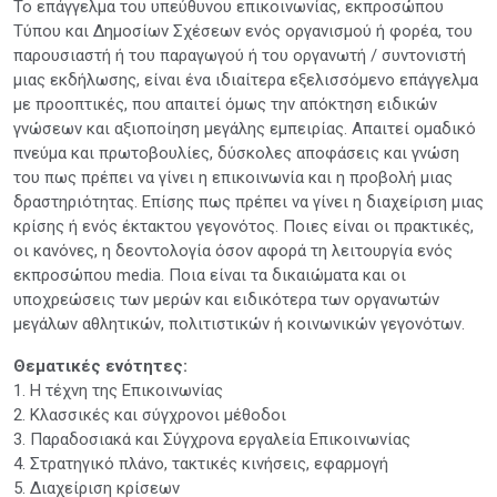
To επάγγελμα του υπεύθυνου επικοινωνίας, εκπροσώπου
Τύπου και Δημοσίων Σχέσεων ενός οργανισμού ή φορέα, του
παρουσιαστή ή του παραγωγού ή του οργανωτή / συντονιστή
μιας εκδήλωσης, είναι ένα ιδιαίτερα εξελισσόμενο επάγγελμα
με προοπτικές, που απαιτεί όμως την απόκτηση ειδικών
γνώσεων και αξιοποίηση μεγάλης εμπειρίας. Απαιτεί ομαδικό
πνεύμα και πρωτοβουλίες, δύσκολες αποφάσεις και γνώση
του πως πρέπει να γίνει η επικοινωνία και η προβολή μιας
δραστηριότητας. Επίσης πως πρέπει να γίνει η διαχείριση μιας
κρίσης ή ενός έκτακτου γεγονότος. Ποιες είναι οι πρακτικές,
οι κανόνες, η δεοντολογία όσον αφορά τη λειτουργία ενός
εκπροσώπου media. Ποια είναι τα δικαιώματα και οι
υποχρεώσεις των μερών και ειδικότερα των οργανωτών
μεγάλων αθλητικών, πολιτιστικών ή κοινωνικών γεγονότων.
Θεματικές ενότητες:
1. Η τέχνη της Επικοινωνίας
2. Κλασσικές και σύγχρονοι μέθοδοι
3. Παραδοσιακά και Σύγχρονα εργαλεία Επικοινωνίας
4. Στρατηγικό πλάνο, τακτικές κινήσεις, εφαρμογή
5. Διαχείριση κρίσεων