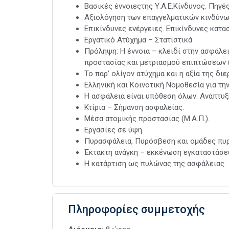
Βασικές έννοιεςτης Υ.Α.Ε.Κίνδυνος. Πηγέ
Αξιολόγηση των επαγγελματικών κινδύνων
Επικίνδυνες ενέργειες. Επικίνδυνες κατα
Εργατικό Ατύχημα – Στατιστικά.
Πρόληψη: Η έννοια – κλειδί στην ασφάλει
προστασίας και μετριασμού επιπτώσεων (
Το παρ’ ολίγον ατύχημα και η αξία της δι
Ελληνική και Κοινοτική Νομοθεσία για την
Η ασφάλεια είναι υπόθεση όλων: Ανάπτυξ
Κτίρια – Σήμανση ασφαλείας.
Μέσα ατομικής προστασίας (Μ.Α.Π.).
Εργασίες σε ύψη.
Πυρασφάλεια, Πυρόσβεση και ομάδες πυ
Έκτακτη ανάγκη – εκκένωση εγκαταστάσε
Η κατάρτιση ως πυλώνας της ασφάλειας.
Πληροφορίες συμμετοχής