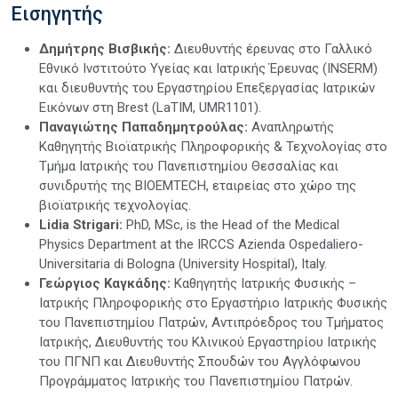
Εισηγητής
Δημήτρης Βισβικής:
Διευθυντής έρευνας στο Γαλλικό
Εθνικό Ινστιτούτο Υγείας και Ιατρικής Έρευνας (INSERM)
και διευθυντής του Εργαστηρίου Επεξεργασίας Ιατρικών
Εικόνων στη Brest (LaTIM, UMR1101).
Παναγιώτης Παπαδημητρούλας:
Αναπληρωτής
Καθηγητής Βιοϊατρικής Πληροφορικής & Τεχνολογίας στο
Τμήμα Ιατρικής του Πανεπιστημίου Θεσσαλίας και
συνιδρυτής της BIOEMTECH, εταιρείας στο χώρο της
βιοϊατρικής τεχνολογίας.
Lidia Strigari:
PhD, MSc, is the Head of the Medical
Physics Department at the IRCCS Azienda Ospedaliero-
Universitaria di Bologna (University Hospital), Italy.
Γεώργιος Καγκάδης:
Καθηγητής Ιατρικής Φυσικής –
Ιατρικής Πληροφορικής στο Εργαστήριο Ιατρικής Φυσικής
του Πανεπιστημίου Πατρών, Αντιπρόεδρος του Τμήματος
Ιατρικής, Διευθυντής του Κλινικού Εργαστηρίου Ιατρικής
του ΠΓΝΠ και Διευθυντής Σπουδών του Αγγλόφωνου
Προγράμματος Ιατρικής του Πανεπιστημίου Πατρών.