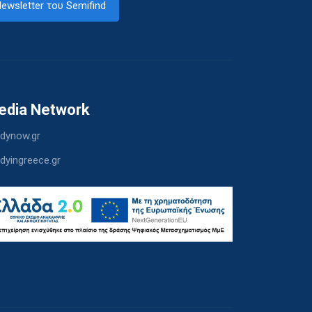
ewsletter του Semifind
edia Network
dynow.gr
dyingreece.gr