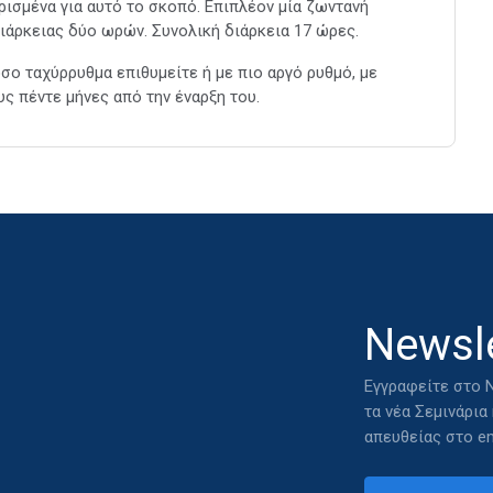
ρισμένα για αυτό το σκοπό. Επιπλέον μία ζωντανή
διάρκειας δύο ωρών. Συνολική διάρκεια 17 ώρες.
ο ταχύρρυθμα επιθυμείτε ή με πιο αργό ρυθμό, με
ς πέντε μήνες από την έναρξη του.
Newsle
Εγγραφείτε στο N
τα νέα Σεμινάρια
απευθείας στο em