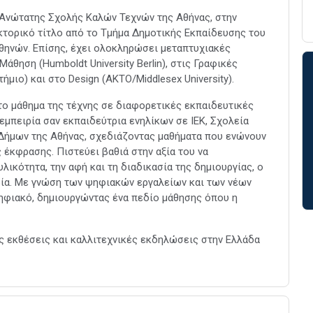
 Ανώτατης Σχολής Καλών Τεχνών της Αθήνας, στην
κτορικό τίτλο από το Τμήμα Δημοτικής Εκπαίδευσης του
θηνών. Επίσης, έχει ολοκληρώσει μεταπτυχιακές
θηση (Humboldt University Berlin), στις Γραφικές
ιο) και στο Design (AKTO/Middlesex University).
το μάθημα της τέχνης σε διαφορετικές εκπαιδευτικές
εμπειρία σαν εκπαιδεύτρια ενηλίκων σε ΙΕΚ, Σχολεία
α Δήμων της Αθήνας, σχεδιάζοντας μαθήματα που ενώνουν
έκφρασης. Πιστεύει βαθιά στην αξία του να
λικότητα, την αφή και τη διαδικασία της δημιουργίας, ο
ρία. Με γνώση των ψηφιακών εργαλείων και των νέων
ψηφιακό, δημιουργώντας ένα πεδίο μάθησης όπου η
ς εκθέσεις και καλλιτεχνικές εκδηλώσεις στην Ελλάδα