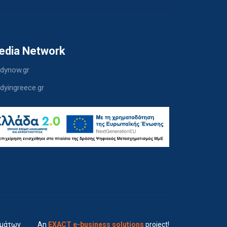
edia Network
dynow.gr
dyingreece.gr
ημάτων
An
EXACT e-business solutions
project!