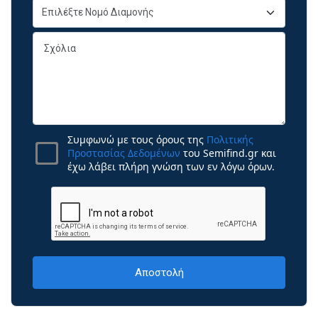
Συμφωνώ με τους όρους της
Πολιτικής
Προστασίας Δεδομένων
του Semifind.gr και
έχω λάβει πλήρη γνώση των εν λόγω όρων.