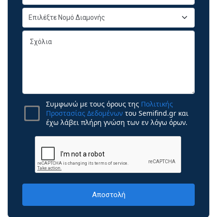
Συμφωνώ με τους όρους της
Πολιτικής
Προστασίας Δεδομένων
του Semifind.gr και
έχω λάβει πλήρη γνώση των εν λόγω όρων.