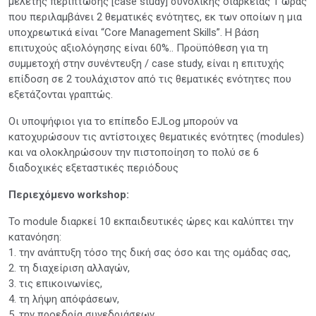
μελέτης περίπτωσης [case study] συνολικής διάρκειας 1 ώρας
που περιλαμβάνει 2 θεματικές ενότητες, εκ των οποίων η μια
υποχρεωτικά είναι “Core Management Skills”. Η βάση
επιτυχούς αξιολόγησης είναι 60%.. Προϋπόθεση για τη
συμμετοχή στην συνέντευξη / case study, είναι η επιτυχής
επίδοση σε 2 τουλάχιστον από τις θεματικές ενότητες που
εξετάζονται γραπτώς.
Οι υποψήφιοι για το επίπεδο EJLog μπορούν να
κατοχυρώσουν τις αντίστοιχες θεματικές ενότητες (modules)
και να ολοκληρώσουν την πιστοποίηση το πολύ σε 6
διαδοχικές εξεταστικές περιόδους
Περιεχόμενο workshop:
Το module διαρκεί 10 εκπαιδευτικές ώρες και καλύπτει την
κατανόηση:
1. την ανάπτυξη τόσο της δική σας όσο και της ομάδας σας,
2. τη διαχείριση αλλαγών,
3. τις επικοινωνίες,
4. τη λήψη απόφάσεων,
5. την προεδρία συνεδριάσεων,