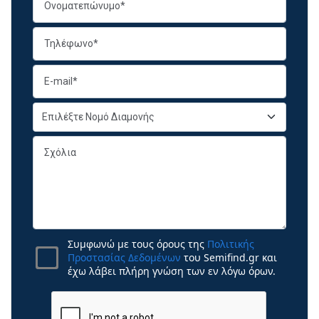
Συμφωνώ με τους όρους της
Πολιτικής
Προστασίας Δεδομένων
του Semifind.gr και
έχω λάβει πλήρη γνώση των εν λόγω όρων.