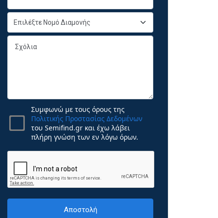
Συμφωνώ με τους όρους της
Πολιτικής Προστασίας Δεδομένων
του Semifind.gr και έχω λάβει
πλήρη γνώση των εν λόγω όρων.