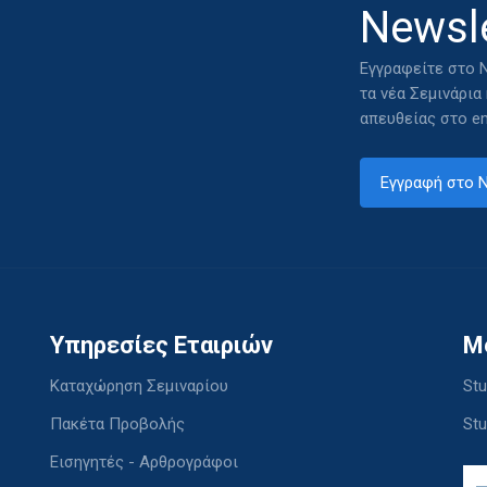
Newsle
Εγγραφείτε στο N
τα νέα Σεμινάρια
απευθείας στο em
Εγγραφή στο N
Υπηρεσίες Εταιριών
M
Καταχώρηση Σεμιναρίου
Stu
Πακέτα Προβολής
Stu
Εισηγητές - Αρθρογράφοι