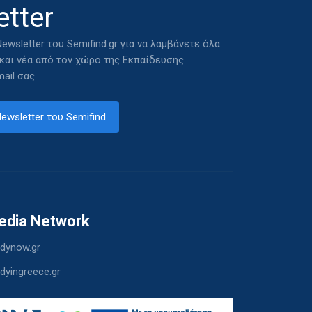
tter
ewsletter του Semifind.gr για να λαμβάνετε όλα
 και νέα από τον χώρο της Εκπαίδευσης
ail σας.
ewsletter του Semifind
edia Network
dynow.gr
dyingreece.gr