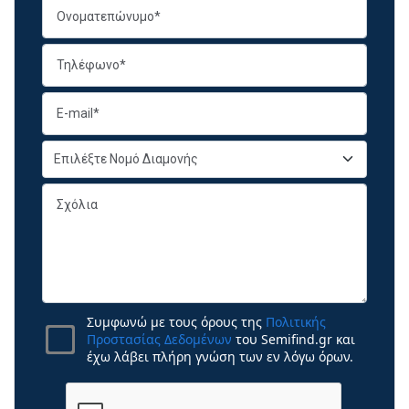
Συμφωνώ με τους όρους της
Πολιτικής
Προστασίας Δεδομένων
του Semifind.gr και
έχω λάβει πλήρη γνώση των εν λόγω όρων.