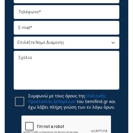
Συμφωνώ με τους όρους της
Πολιτικής
Προστασίας Δεδομένων
του Semifind.gr και
έχω λάβει πλήρη γνώση των εν λόγω όρων.