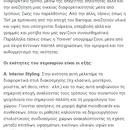
διαφορετικό τρόπο, μέσω της απέριττης απλότητας αλλά και
την αναζήτηση μιας οικείας διαφορετικότητας μέσα από
τρόπους ζωής του παρελθόντος. Από την άλλη, τάσεις όπως η
‘Sin’ με έμπνευση από την εποχή του Baroque, αναζητούν υλικά
και υφές που υπόσχονται διάρκεια, υπερβολή αλλά και
γραμμές και μοτίβα που μας αγγίζουν συναισθηματικά.
Παράλληλα τάσεις όπως η ‘forever’ υπογραμμίζουν, μέσα από
μια σειρά έντονων παστέλ αποχρώσεων, την ομορφιά και τον
αυθορμητισμό της νεότητας.
Οι ενότητες του σεμιναρίου είναι οι εξής:
Α. Interior Styling:
Στην ενότητα αυτή μελετάμε τα
διαφορετικά στυλ διακόσμησης (πχ κλασικό, μοντέρνο,
ρουστίκ, art deco, retro… κλπ.) και το πώς αυτά αναβιώνουν τη
σημερινή εποχή, αναλύοντας τους τρόπους που συναντούν την
ψυχολογία του σημερινού πελάτη και τη μορφολογία του
χώρου. Γίνονται ασκήσεις σε μορφή digital moodboards και
συνθέσεων, όπου οι μαθητές καλούνται να δημιουργήσουν
στυλιστικούς συνδυασμούς χώρων ανακαλύπτοντας τη σχέση
μεταξύ επίπλων, υφασμάτων, εικόνων, υλικών, υφών και