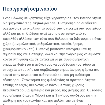
Περιγραφή σεμιναρίου
Ένας Γάλλος θεωρητικός είχε χαρακτηρίσει τον Interior Stylist
ως ‘
μηχανικό της ατμόσφαιρας
’. Η ατμόσφαιρα συνδέεται
όχι μόνο με το στυλ και το ρυθμό των αντικειμένων του χώρο,
αλλά και με τη διάθεση αναβίωσης στοιχείων από το
παρελθόν αλλά και τον τόνο που θέλουμε να δώσουμε σε έναν
χώρο (μινιμαλιστικό, μαξιμαλιστικό, οικείο, ήρεμο,
χιουμοριστικό κλπ.). Η εποχή postcovid υπογράμμισε τη
σημασία της κάθε στιγμής, αλλά και την ανάγκη μας να είμαστε
κοντά στη φύση και σε αντικείμενα με συναισθηματική
σημασία. Φαίνεται η ανάγκη μας να συνδέουμε τον χώρο με
στοιχεία ιστορικής και συμβολικής σημασίας μας φέρνει πιο
κοντά στην έννοια του αυθεντικού και του μη ουδέτερα
αδιάφορου. Στον τομέα της φιλοξενίας οι προτεραιότητες
επίσης άλλαξαν, θέλοντας να κάνουμε τους χώρους
περισσότερο μια εμπειρία και μέρος της μνήμης μας. Οι τάσεις
του σήμερα, όπως η ‘Moon’ και η ‘Tiny' μας συνδέουν με την
αίσθηση της νοσταλγίας και της απλότητας με έναν