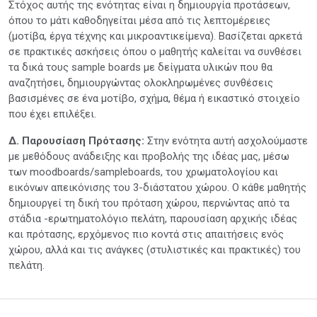
Στόχος αυτής της ενότητας είναι η δημιουργία προτάσεων,
όπου το μάτι καθοδηγείται μέσα από τις λεπτομέρειες
(μοτίβα, έργα τέχνης και μικροαντικείμενα). Βασίζεται αρκετά
σε πρακτικές ασκήσεις όπου ο μαθητής καλείται να συνθέσει
τα δικά τους sample boards με δείγματα υλικών που θα
αναζητήσει, δημιουργώντας ολοκληρωμένες συνθέσεις
βασισμένες σε ένα μοτίβο, σχήμα, θέμα ή εικαστικό στοιχείο
που έχει επιλέξει.
Δ. Παρουσίαση Πρότασης:
Στην ενότητα αυτή ασχολούμαστε
με μεθόδους ανάδειξης και προβολής της ιδέας μας, μέσω
των moodboards/sampleboards, του χρωματολογίου και
εικόνων απεικόνισης του 3-διάστατου χώρου. Ο κάθε μαθητής
δημιουργεί τη δική του πρόταση χώρου, περνώντας από τα
στάδια -ερωτηματολόγιο πελάτη, παρουσίαση αρχικής ιδέας
και πρότασης, ερχόμενος πιο κοντά στις απαιτήσεις ενός
χώρου, αλλά και τις ανάγκες (στυλιστικές και πρακτικές) του
πελάτη.