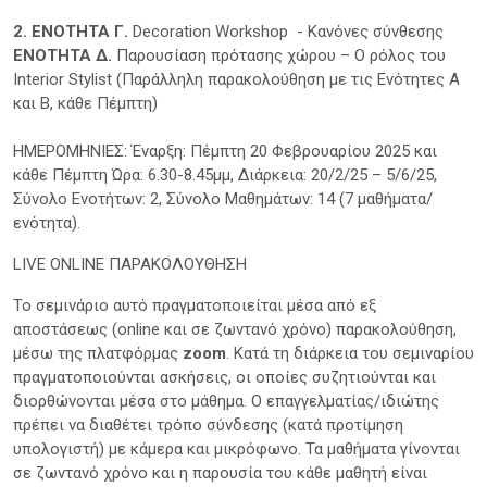
2. ΕΝΟΤΗΤΑ Γ.
Decoration Workshop - Κανόνες σύνθεσης
ΕΝΟΤΗΤΑ Δ.
Παρουσίαση πρότασης χώρου – Ο ρόλος του
Interior Stylist (Παράλληλη παρακολούθηση με τις Ενότητες Α
και Β, κάθε Πέμπτη)
ΗΜΕΡΟΜΗΝΙΕΣ: Έναρξη: Πέμπτη 20 Φεβρουαρίου 2025 και
κάθε Πέμπτη Ώρα: 6.30-8.45μμ, Διάρκεια: 20/2/25 – 5/6/25,
Σύνολο Ενοτήτων: 2, Σύνολο Μαθημάτων: 14 (7 μαθήματα/
ενότητα).
LIVE ONLINE ΠΑΡΑΚΟΛΟΥΘΗΣΗ
Το σεμινάριο αυτό πραγματοποιείται μέσα από εξ
αποστάσεως (online και σε ζωντανό χρόνο) παρακολούθηση,
μέσω της πλατφόρμας
zoom
. Κατά τη διάρκεια του σεμιναρίου
πραγματοποιούνται ασκήσεις, οι οποίες συζητιούνται και
διορθώνονται μέσα στο μάθημα. Ο επαγγελματίας/ιδιώτης
πρέπει να διαθέτει τρόπο σύνδεσης (κατά προτίμηση
υπολογιστή) με κάμερα και μικρόφωνο. Τα μαθήματα γίνονται
σε ζωντανό χρόνο και η παρουσία του κάθε μαθητή είναι