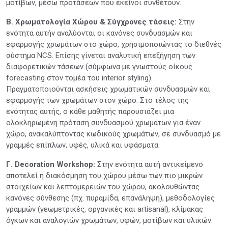
μοτίβων, μέσω προτάσεων που εκείνοι συνθέτουν.
Β. Χρωματολογία Χώρου & Σύγχρονες τάσεις:
Στην
ενότητα αυτήν αναλύονται οι κανόνες συνδυασμών και
εφαρμογής χρωμάτων στο χώρο, χρησιμοποιώντας το διεθνές
σύστημα NCS. Επίσης γίνεται αναλυτική επεξήγηση των
διαφορετικών τάσεων (σύμφωνα με γνωστούς οίκους
forecasting στον τομέα του interior styling).
Πραγματοποιούνται ασκήσεις χρωματικών συνδυασμών και
εφαρμογής των χρωμάτων στον χώρο. Στο τέλος της
ενότητας αυτής, ο κάθε μαθητής παρουσιάζει μια
ολοκληρωμένη πρόταση συνδυασμού χρωμάτων για έναν
χώρο, ανακαλύπτοντας κωδικούς χρωμάτων, σε συνδυασμό με
γραμμές επίπλων, υφές, υλικά και υφάσματα.
Γ. Decoration Workshop:
Στην ενότητα αυτή αντικείμενο
αποτελεί η διακόσμηση του χώρου μέσω των πιο μικρών
στοιχείων και λεπτομερειών του χώρου, ακολουθώντας
κανόνες σύνθεσης (πχ. πυραμίδα, επανάληψη), μεθοδολογίες
γραμμών (γεωμετρικές, οργανικές και artisanal), κλίμακας
όγκων και αναλογιών χρωμάτων, υφών, μοτίβων και υλικών.