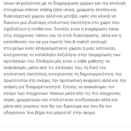
όσων ασχολούνται με τη διαμόρφωση χώρων και την επιλογή
στοιχείων interior styling (από υλικά, χρώματα, έπιπλα και
διακοσμητικά χώρου αλλά και μοτίβα, υφές και υλικά) να
δώσουν μια ιδιαίτερη στυλιστική ταυτότητα στο χώρο που
σχεδιάζουν ή συνθέτουν. Σκοπός είναι η ενημέρωση πάνω
στις σύγχρονες τάσεις και τα στυλ διακόσμησης, αλλά και η
κατεύθυνσή του σε μια σωστή ‘mix & match’ επιλογή
στοιχείων ενός επαγγελματικού χώρου ή μιας κατοικίας,
ενισχύοντας το κατάλληλο λεξιλόγιο στην τεκμηρίωση των
προτάσεών του. Επιθυμία μας είναι ο κάθε μαθητής να
ανακαλύψει, μέσα από τις επιλογές του, τη δική του
στυλιστική ταυτότητα, ενισχύοντας τη δημιουργικότητα, την
πρωτοτυπία στη σκέψη, την προσωπική έκφραση αλλά και την
ανάγκη για ‘διαφορετικότητα’. Επίσης να ανακαλύψει τον
κόσμο των σύγχρονων τάσεων μέσα από τις πιο σύγχρονες
πηγές χρωματικών και στυλιστικών συνδυασμών αλλά και
μέσα από γνώσεις που θα του δώσουμε και που θα τον
οδηγήσουν ‘ένα βήμα πιο μπροστά’ στην αγορά.