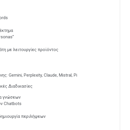
ords
έκτημα
rsonas”
λάτη με λειτουργίες προϊόντος
 Gemini, Perplexity, Claude, Mistral, Pi
κές Διαδικασίες
να γνώσεων
ν Chatbots
δημιουργία περιλήψεων