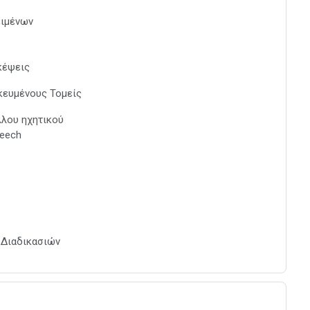
ειμένων
κέψεις
κευμένους Τομείς
λλου ηχητικού
peech
 Διαδικασιών