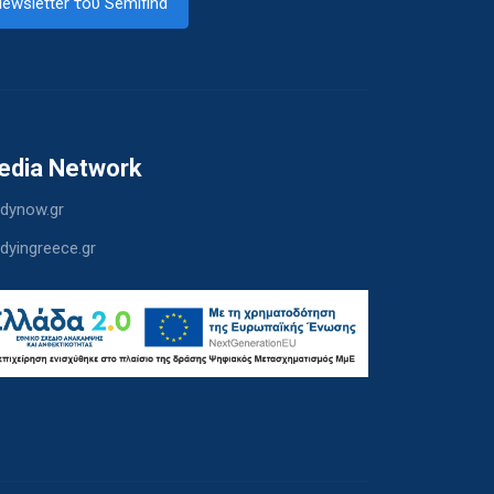
ewsletter του Semifind
edia Network
dynow.gr
dyingreece.gr