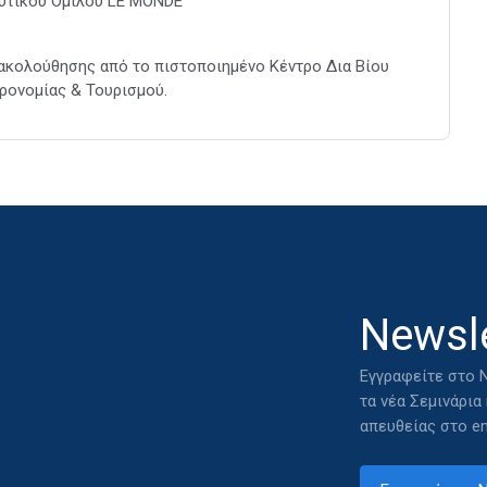
υτικού Ομίλου LE MONDE
ακολούθησης από το πιστοποιημένο Κέντρο Δια Βίου
ρονομίας & Τουρισμού.
Newsle
Εγγραφείτε στο N
τα νέα Σεμινάρια
απευθείας στο em