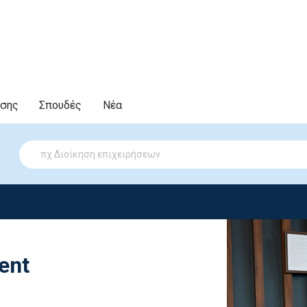
υσης
Σπουδές
Νέα
ent