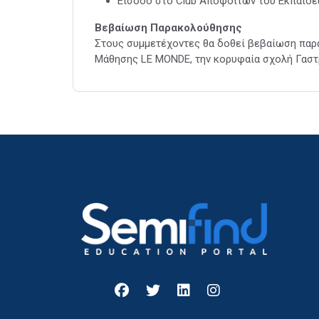
Είσοδο στο Club Αποφοίτων του Εκπαιδε
Βεβαίωση Παρακολούθησης
Στους συμμετέχοντες θα δοθεί βεβαίωση παρ
Μάθησης LE MONDE, την κορυφαία σχολή Γαστ