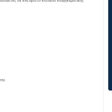
πουδαστές σε ένα άριστο επίπεδο επαγγελματικής
nts