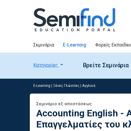
Σεμινάρια
E-Learning
Φορείς Εκπαίδε
Βρείτε Σεμινάρια
Κατηγορίες
E-Learning
|
Ξένες Γλώσσες
|
Αγγλικά
Σεμινάριο εξ αποστάσεως
Accounting English - 
Επαγγελματίες του κ