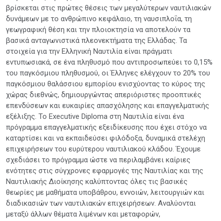
βρίσκεται στις πρώτες θέσεις των μεγαλύτερων ναυτιλιακών
δυνάμεων με το ανθρώπινο κεφάλαιο, τη ναυσιπλοΐα, τη
γεωγραφική θέση και την πλοιοκτησία να αποτελούν τα
βασικά ανταγωνιστικά πλεονεκτήματα της Ελλάδας. Τα
στοιχεία για την Ελληνική Ναυτιλία είναι πράγματι
εντυπωσιακά, σε ένα πληθυσμό που αντιπροσωπεύει το 0,15%
του παγκόσμιου πληθυσμού, οι Έλληνες ελέγχουν το 20% του
παγκόσμιου θαλάσσιου εμπορίου ενισχύοντας το κύρος της
χώρας διεθνώς, δημιουργώντας απεριόριστες προοπτικές
επενδύσεων και ευκαιρίες απασχόλησης και επαγγελματικής
εξέλιξης. Το Executive Diploma στη Ναυτιλία είναι ένα
πρόγραμμα επαγγελματικής εξειδίκευσης που έχει στόχο να
καταρτίσει και να εκπαιδεύσει φιλόδοξα, δυναμικά στελέχη
επιχειρήσεων του ευρύτερου ναυτιλιακού κλάδου. Έχουμε
σχεδιάσει το πρόγραμμα ώστε να περιλαμβάνει καίριες
ενότητες στις σύγχρονες εφαρμογές της Ναυτιλίας και της
Ναυτιλιακής Διοίκησης καλύπτοντας όλες τις βασικές
θεωρίες με μαθήματα υποβάθρου, εννοιών, λειτουργιών και
διαδικασιών των ναυτιλιακών επιχειρήσεων. Αναλύονται
μεταξύ άλλων θέματα λιμένων και μεταφορών,