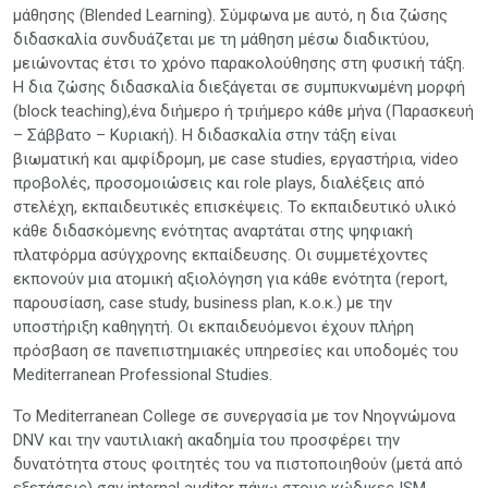
μάθησης (Blended Learning). Σύμφωνα με αυτό, η δια ζώσης
διδασκαλία συνδυάζεται με τη μάθηση μέσω διαδικτύου,
μειώνοντας έτσι το χρόνο παρακολούθησης στη φυσική τάξη.
Η δια ζώσης διδασκαλία διεξάγεται σε συμπυκνωμένη μορφή
(block teaching),ένα διήμερο ή τριήμερο κάθε μήνα (Παρασκευή
– Σάββατο – Κυριακή). Η διδασκαλία στην τάξη είναι
βιωματική και αμφίδρομη, με case studies, εργαστήρια, video
προβολές, προσομοιώσεις και role plays, διαλέξεις από
στελέχη, εκπαιδευτικές επισκέψεις. Το εκπαιδευτικό υλικό
κάθε διδασκόμενης ενότητας αναρτάται στης ψηφιακή
πλατφόρμα ασύγχρονης εκπαίδευσης. Οι συμμετέχοντες
εκπονούν μια ατομική αξιολόγηση για κάθε ενότητα (report,
παρουσίαση, case study, business plan, κ.ο.κ.) με την
υποστήριξη καθηγητή. Οι εκπαιδευόμενοι έχουν πλήρη
πρόσβαση σε πανεπιστημιακές υπηρεσίες και υποδομές του
Mediterranean Professional Studies.
Το Mediterranean College σε συνεργασία με τον Νηογνώμονα
DNV και την ναυτιλιακή ακαδημία του προσφέρει την
δυνατότητα στους φοιτητές του να πιστοποιηθούν (μετά από
εξετάσεις) σαν internal auditor πάνω στους κώδικες ISM