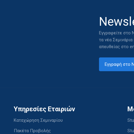
Newsle
Εγγραφείτε στο N
τα νέα Σεμινάρια
απευθείας στο em
Εγγραφή στο N
Υπηρεσίες Εταιριών
M
Καταχώρηση Σεμιναρίου
Stu
Πακέτα Προβολής
Stu