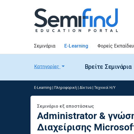
Σεμινάρια
E-Learning
Φορείς Εκπαίδε
Βρείτε Σεμινάρια
Κατηγορίες
E-Learning
|
Πληροφορική
|
Δίκτυα | Τεχνικοί Η/Υ
Σεμινάριο εξ αποστάσεως
Administrator & γνώσ
Διαχείρισης Microsof