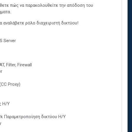
ετε πώς να παρακολουθείτε την απόδοση του
ήματα.
α αναλάβετε ρόλο διαχειριστή δικτύου!
S Server
 Filter, Firewall
er
(CC Proxy)
ς Η/Υ
ork Παραμετροποίηση δικτύου Η/Υ
y