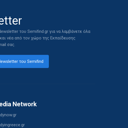
tter
ewsletter του Semifind.gr για να λαμβάνετε όλα
 και νέα από τον χώρο της Εκπαίδευσης
ail σας.
ewsletter του Semifind
edia Network
dynow.gr
dyingreece.gr