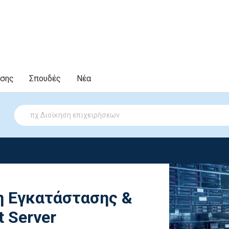
υσης
Σπουδές
Νέα
η Εγκατάστασης &
t Server