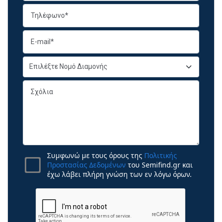
Συμφωνώ με τους όρους της
Πολιτικής
Προστασίας Δεδομένων
του Semifind.gr και
έχω λάβει πλήρη γνώση των εν λόγω όρων.