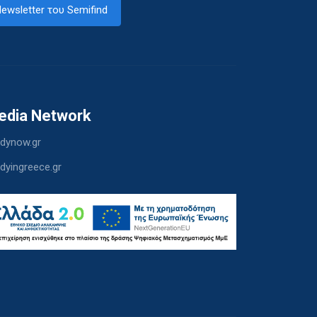
ewsletter του Semifind
edia Network
dynow.gr
dyingreece.gr