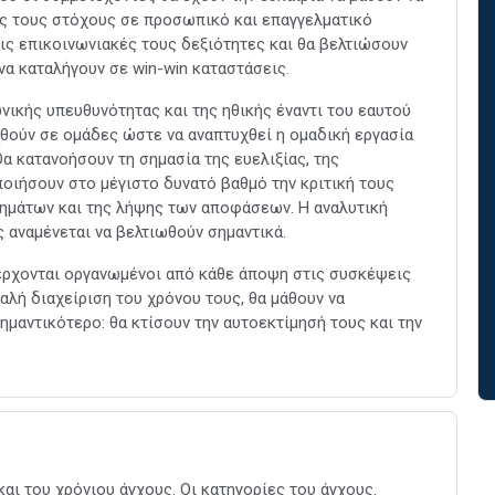
ς τους στόχους σε προσωπικό και επαγγελματικό
ις επικοινωνιακές τους δεξιότητες και θα βελτιώσουν
να καταλήγουν σε win-win καταστάσεις.
νικής υπευθυνότητας και της ηθικής έναντι του εαυτού
αχθούν σε ομάδες ώστε να αναπτυχθεί η ομαδική εργασία
α κατανοήσουν τη σημασία της ευελιξίας, της
ποιήσουν στο μέγιστο δυνατό βαθμό την κριτική τους
λημάτων και της λήψης των αποφάσεων. Η αναλυτική
 αναμένεται να βελτιωθούν σημαντικά.
σέρχονται οργανωμένοι από κάθε άποψη στις συσκέψεις
αλή διαχείριση του χρόνου τους, θα μάθουν να
ημαντικότερο: θα κτίσουν την αυτοεκτίμησή τους και την
αι του χρόνιου άγχους. Οι κατηγορίες του άγχους.