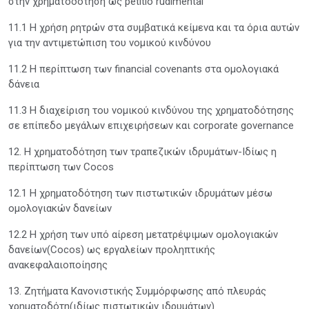
στην χρηματοδότηση ως petitio rudimental
11.1 Η χρήση ρητρών στα συμβατικά κείμενα και τα όρια αυτών
για την αντιμετώπιση του νομικού κινδύνου
11.2 H περίπτωση των financial covenants στα ομολογιακά
δάνεια
11.3 Η διαχείριση του νομικού κινδύνου της χρηματοδότησης
σε επίπεδο μεγάλων επιχειρήσεων και corporate governance
12. Η χρηματοδότηση των τραπεζικών ιδρυμάτων-Ιδίως η
περίπτωση των Cocos
12.1 H χρηματοδότηση των πιστωτικών ιδρυμάτων μέσω
ομολογιακών δανείων
12.2 Η χρήση των υπό αίρεση μετατρέψιμων ομολογιακών
δανείων(Cocos) ως εργαλείων προληπτικής
ανακεφαλαιοποίησης
13. Ζητήματα Κανονιστικής Συμμόρφωσης από πλευράς
χρηματοδότη(ιδίως πιστωτικών ιδρυμάτων)