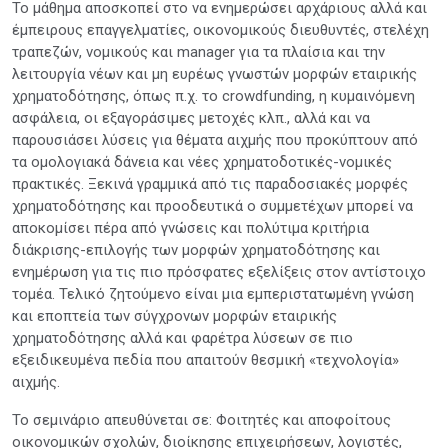
To μάθημα αποσκοπεί στο να ενημερώσει αρχάριους αλλά και
έμπειρους επαγγελματίες, οικονομικούς διευθυντές, στελέχη
τραπεζών, νομικούς και manager για τα πλαίσια και την
λειτουργία νέων και μη ευρέως γνωστών μορφών εταιρικής
χρηματοδότησης, όπως π.χ. το crowdfunding, η κυμαινόμενη
ασφάλεια, οι εξαγοράσιμες μετοχές κλπ., αλλά και να
παρουσιάσει λύσεις για θέματα αιχμής που προκύπτουν από
τα ομολογιακά δάνεια και νέες χρηματοδοτικές-νομικές
πρακτικές. Ξεκινά γραμμικά από τις παραδοσιακές μορφές
χρηματοδότησης και προοδευτικά ο συμμετέχων μπορεί να
αποκομίσει πέρα από γνώσεις και πολύτιμα κριτήρια
διάκρισης-επιλογής των μορφών χρηματοδότησης και
ενημέρωση για τις πιο πρόσφατες εξελίξεις στον αντίστοιχο
τομέα. Τελικό ζητούμενο είναι μια εμπεριστατωμένη γνώση
και εποπτεία των σύγχρονων μορφών εταιρικής
χρηματοδότησης αλλά και φαρέτρα λύσεων σε πιο
εξειδικευμένα πεδία που απαιτούν θεσμική «τεχνολογία»
αιχμής.
Το σεμινάριο απευθύνεται σε: Φοιτητές και αποφοίτους
οικονομικών σχολών, διοίκησης επιχειρήσεων, λογιστές,