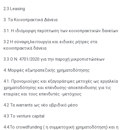
2.3 Leasing
3. Tα Κοινοπρακτικά Δάνεια
3.1. Η ιδιόμορφη περίπτωση των κοινοπρακτικών δανείων
3.2 Η σύναψη,λειτουργία και ειδικές ρήτρες στα
κοινοπρακτικά δάνεια
3.3 Ο Ν. 4701/2020 για την παροχή μικροπιστώσεων
4. Μορφές εξωτραπεζικής χρηματοδότησης
4.1. Προνομιούχες και εξαγοράσιμες μετοχές ως εργαλεία
χρηματοδότησης και επένδυσης-αποεπένδυσης για τις
εταιρίες και τους επενδυτές -μετόχους
4.2 Τα warrants ως νέο υβριδικό μέσο
4.3 Τo venture capital
4.4.To crowdfunding ( η συμμετοχική χρηματοδότηση) και η