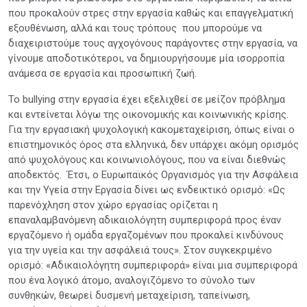
που προκαλούν στρες στην εργασία καθώς και επαγγελματική
εξουθένωση, αλλά και τους τρόπους που μπορούμε να
διαχειριστούμε τους αγχογόνους παράγοντες στην εργασία, να
γίνουμε αποδοτικότεροι, να δημιουργήσουμε μία ισορροπία
ανάμεσα σε εργασία και προσωπική ζωή.
Το bullying στην εργασία έχει εξελιχθεί σε μείζον πρόβλημα
και εντείνεται λόγω της οικονομικής και κοινωνικής κρίσης.
Για την εργασιακή ψυχολογική κακομεταχείριση, όπως είναι ο
επιστημονικός όρος στα ελληνικά, δεν υπάρχει ακόμη ορισμός
από ψυχολόγους και κοινωνιολόγους, που να είναι διεθνώς
αποδεκτός. Έτσι, ο Ευρωπαϊκός Οργανισμός για την Ασφάλεια
και την Υγεία στην Εργασία δίνει ως ενδεικτικό ορισμό: «Ως
παρενόχληση στον χώρο εργασίας ορίζεται η
επαναλαμβανόμενη αδικαιολόγητη συμπεριφορά προς έναν
εργαζόμενο ή ομάδα εργαζομένων που προκαλεί κινδύνους
για την υγεία και την ασφάλειά τους». Στον συγκεκριμένο
ορισμό: «Αδικαιολόγητη συμπεριφορά» είναι μια συμπεριφορά
που ένα λογικό άτομο, αναλογιζόμενο το σύνολο των
συνθηκών, θεωρεί δυσμενή μεταχείριση, ταπείνωση,