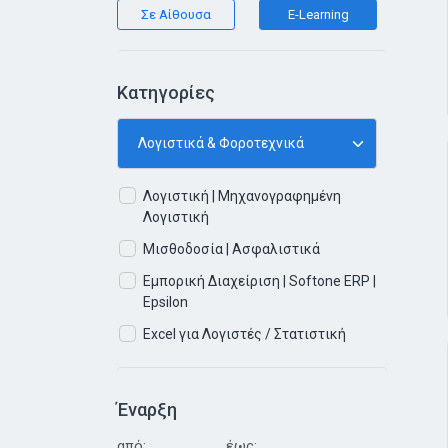
Σε Αίθουσα
E-Learning
Κατηγορίες
Λογιστική | Μηχανογραφημένη
Λογιστική
Μισθοδοσία | Ασφαλιστικά
Εμπορική Διαχείριση | Softone ERP |
Epsilon
Excel για Λογιστές / Στατιστική
Έναρξη
από:
έως: