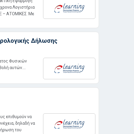
ακτική Εφαρμογή
χρονα Λογιστήρια
 ΕΕ – ΑΤΟΜΙΚΕΣ. Με
ορολογικής Δήλωσης
ματος Φυσικών
ολή αυτών....
υς επιθυμούν να
νέχεια, δηλαδή να
λήρωση του