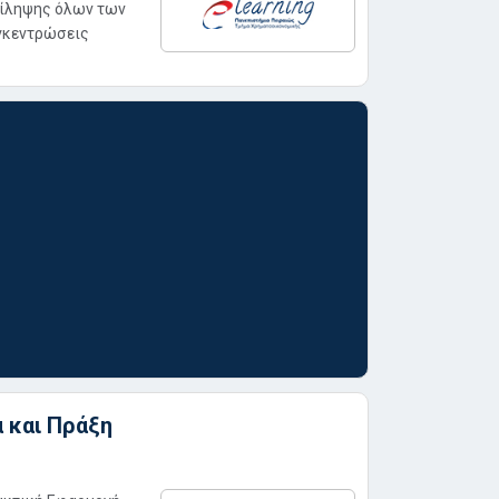
τίληψης όλων των
υγκεντρώσεις
 και Πράξη