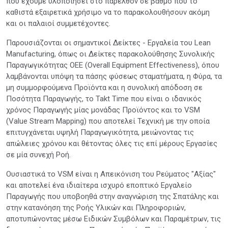
που έχουμε υλοποιήσει στο παρελθόν σε βαθμό που το
καθιστά εξαιρετικά χρήσιμο να το παρακολουθήσουν ακόμη
και οι παλαιοί συμμετέχοντες.
Παρουσιάζονται οι σημαντικοί Δείκτες - Εργαλεία του Lean
Manufacturing, όπως οι Δείκτες παρακολούθησης Συνολικής
Παραγωγικότητας OEE (Overall Equipment Effectiveness), όπου
λαμβάνονται υπόψη τα πάσης φύσεως σταματήματα, η Φύρα, τα
μη συμμορφούμενα Προϊόντα και η συνολική απόδοση σε
Ποσότητα Παραγωγής, το Takt Time που είναι ο ιδανικός
χρόνος Παραγωγής μίας μονάδας Προϊόντος και το VSM
(Value Stream Mapping) που αποτελεί Τεχνική με την οποία
επιτυγχάνεται υψηλή Παραγωγικότητα, μειώνοντας τις
απώλειες χρόνου και θέτοντας όλες τις επί μέρους Εργασίες
σε μία συνεχή Ροή.
Ουσιαστικά το VSM είναι η Απεικόνιση του Ρεύματος "Αξίας"
και αποτελεί ένα ιδιαίτερα ισχυρό εποπτικό Εργαλείο
Παραγωγής που υποβοηθά στην αναγνώριση της Σπατάλης και
στην κατανόηση της Ροής Υλικών και Πληροφοριών,
αποτυπώνοντας μέσω Ειδικών Συμβόλων και Παραμέτρων, τις