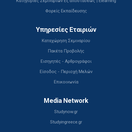
Κατηγορίες Σεμιναρίων Εξ αποστάσεως | Elearning
Φορείς Εκπαίδευσης
Υπηρεσίες Εταιριών
Καταχώρηση Σεμιναρίου
Πακέτα Προβολής
Εισηγητές - Αρθρογράφοι
Είσοδος - Περιοχή Μελών
Επικοινωνία
Media Network
Studynow.gr
Studyingreece.gr