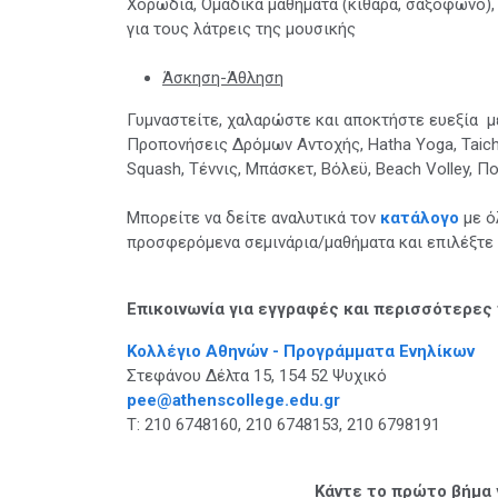
Χορωδία, Ομαδικά μαθήματα (κιθάρα, σαξόφωνο), 
για τους λάτρεις της μουσικής
Άσκηση-Άθληση
Γυμναστείτε, χαλαρώστε και αποκτήστε ευεξία 
Προπονήσεις Δρόμων Αντοχής, Hatha Yoga, Taichi
Squash, Τέννις, Μπάσκετ, Βόλεϋ, Beach Volley, Π
Μπορείτε να δείτε αναλυτικά τον
κατάλογο
με ό
προσφερόμενα σεμινάρια/μαθήματα και επιλέξτε 
Επικοινωνία για εγγραφές και περισσότερες
Κολλέγιο Αθηνών - Προγράμματα Ενηλίκων
Στεφάνου Δέλτα 15, 154 52 Ψυχικό
pee@athenscollege.edu.gr
Τ: 210 6748160, 210 6748153, 210 6798191
Κάντε το πρώτο βήμα 