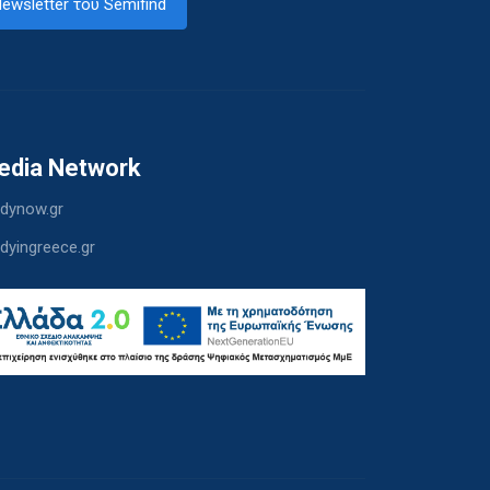
ewsletter του Semifind
edia Network
dynow.gr
dyingreece.gr