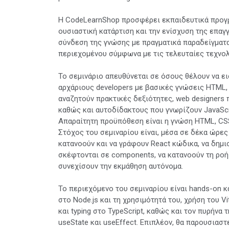
Η CodeLearnShop προσφέρει εκπαιδευτικά προγρ
ουσιαστική κατάρτιση και την ενίσχυση της επα
σύνδεση της γνώσης με πραγματικά παραδείγματα
περιεχομένου σύμφωνα με τις τελευταίες τεχνολ
Το σεμινάριο απευθύνεται σε όσους θέλουν να ει
αρχάριους developers με βασικές γνώσεις HTML,
αναζητούν πρακτικές δεξιότητες, web designers π
καθώς και αυτοδίδακτους που γνωρίζουν JavaScr
Απαραίτητη προϋπόθεση είναι η γνώση HTML, CSS 
Στόχος του σεμιναρίου είναι, μέσα σε δέκα ώρες
κατανοούν και να γράφουν React κώδικα, να δημιο
σκέφτονται σε components, να κατανοούν τη ροή
συνεχίσουν την εκμάθηση αυτόνομα.
Το περιεχόμενο του σεμιναρίου είναι hands-on κ
στο Node.js και τη χρησιμότητά του, χρήση του Vit
και typing στο TypeScript, καθώς και τον πυρήνα
useState και useEffect. Επιπλέον, θα παρουσιαστε