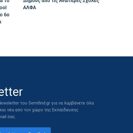
αι το
Δήμους από τις Ανώτερες Σχολές
ool
ΑΛΦΑ
ο 6ο
n
tter
ewsletter του Semifind.gr για να λαμβάνετε όλα
 και νέα από τον χώρο της Εκπαίδευσης
ail σας.