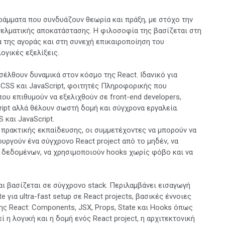
άμματα που συνδυάζουν θεωρία και πράξη, με στόχο την
γγελματικής αποκατάστασης. Η φιλοσοφία της βασίζεται στη
 της αγοράς και στη συνεχή επικαιροποίηση του
ογικές εξελίξεις.
σέλθουν δυναμικά στον κόσμο της React. Ιδανικό για
 CSS και JavaScript, φοιτητές Πληροφορικής που
ου επιθυμούν να εξελιχθούν σε front-end developers,
ipt αλλά θέλουν σωστή δομή και σύγχρονα εργαλεία.
και JavaScript.
 πρακτικής εκπαίδευσης, οι συμμετέχοντες να μπορούν να
υργούν ένα σύγχρονο React project από το μηδέν, να
 δεδομένων, να χρησιμοποιούν hooks χωρίς φόβο και να
αι βασίζεται σε σύγχρονο stack. Περιλαμβάνει εισαγωγή
e για ultra-fast setup σε React projects, βασικές έννοιες
 της React: Components, JSX, Props, State και Hooks όπως
ί η λογική και η δομή ενός React project, η αρχιτεκτονική