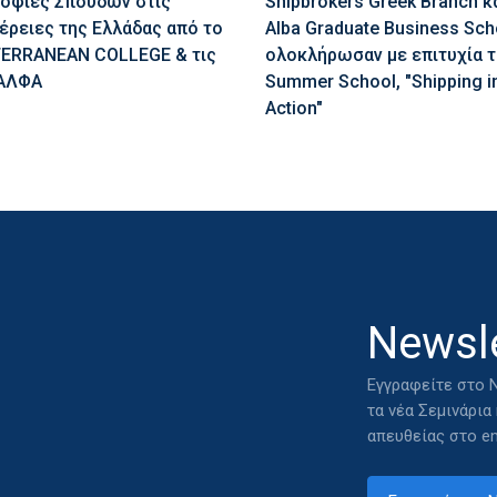
οφίες Σπουδών στις
Shipbrokers Greek Branch κ
έρειες της Ελλάδας από το
Alba Graduate Business Sch
ERRANEAN COLLEGE & τις
ολοκλήρωσαν με επιτυχία τ
ΑΛΦΑ
Summer School, "Shipping i
Action"
Newsle
Εγγραφείτε στο N
τα νέα Σεμινάρια
απευθείας στο em