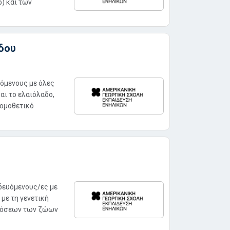
) και των
αδου
υόμενους με όλες
αι το ελαιόλαδο,
νομοθετικό
ιδευόμενους/ες με
με τη γενετική
ιδόσεων των ζώων